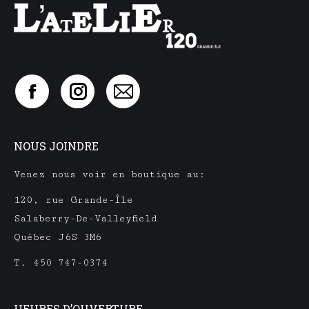
Trouvez nous sur :
Facebook
Instagram
Mail
page
page
page
opens
opens
opens
NOUS JOINDRE
in
in
in
new
new
new
Venez nous voir en boutique au:
window
window
window
120, rue Grande-Île
Salaberry-De-Valleyfield
Québec J6S 3M6
T.
450 747-0374
HEURES D’OUVERTURE